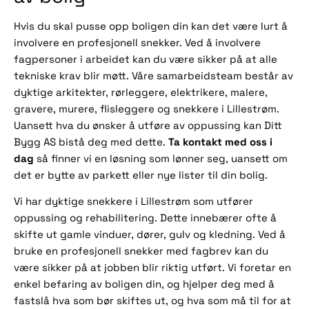
Hvis du skal pusse opp boligen din kan det være lurt å
involvere en profesjonell snekker. Ved å involvere
fagpersoner i arbeidet kan du være sikker på at alle
tekniske krav blir møtt. Våre samarbeidsteam består av
dyktige arkitekter, rørleggere, elektrikere, malere,
gravere, murere, flisleggere og snekkere i Lillestrøm.
Uansett hva du ønsker å utføre av oppussing kan Ditt
Ta kontakt med oss i
Bygg AS bistå deg med dette.
dag
så finner vi en løsning som lønner seg, uansett om
det er bytte av parkett eller nye lister til din bolig.
Vi har dyktige snekkere i Lillestrøm som utfører
oppussing og rehabilitering. Dette innebærer ofte å
skifte ut gamle vinduer, dører, gulv og kledning. Ved å
bruke en profesjonell snekker med fagbrev kan du
være sikker på at jobben blir riktig utført. Vi foretar en
enkel befaring av boligen din, og hjelper deg med å
fastslå hva som bør skiftes ut, og hva som må til for at