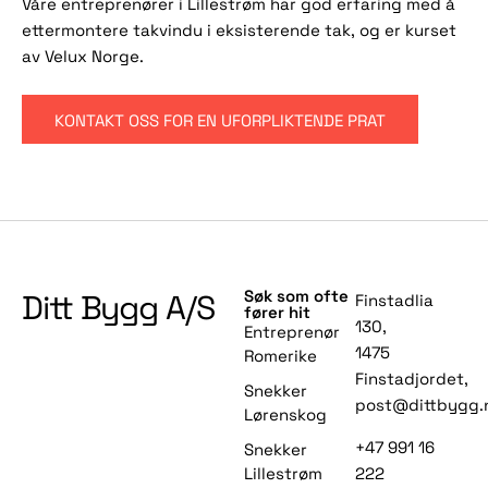
Våre entreprenører i Lillestrøm har god erfaring med å
ettermontere takvindu i eksisterende tak, og er kurset
av Velux Norge.
KONTAKT OSS FOR EN UFORPLIKTENDE PRAT
Ditt Bygg A/S
Søk som ofte
Finstadlia
fører hit
130,
Entreprenør
1475
Romerike
Finstadjordet,
Snekker
post@dittbygg.
Lørenskog
+47 991 16
Snekker
222
Lillestrøm